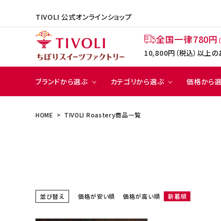
TIVOLI 公式オンラインショップ
全国一律780円
10,800円（税込）以
ブランドから選ぶ
カテゴリから選ぶ
価格から
HOME
TIVOLI Roastery商品一覧
クッキ
～49
ー
2,00
ACCOUNT MENU
ようこそ ゲスト 様
TIVOLI
TIVOLI Roastery
会員登録
ログイン
並び替え
価格が安い順
価格が高い順
新着順
BRANDS
ブランドから選ぶ