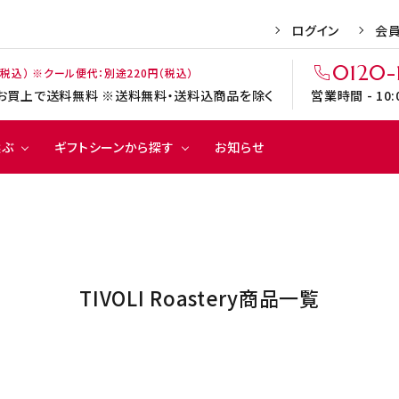
ログイン
会
0120-
（税込） ※クール便代：別途220円（税込）
上のお買上で送料無料 ※送料無料・送料込商品を除く
営業時間 - 10
選ぶ
ギフトシーンから探す
お知らせ
焼き
ゼリ
チョコ
ド
9円
季節のご挨拶
500円～999円
お中元
菓子
ー
レート
ク
0円～2,999円
記念日の贈り物
3,000円～3,999円
バレンタイン
TIVOLI Roastery商品一覧
出産のお祝い
父の日
赤い帽子
カリン・ブルーメ
引菓子
弔事菓子