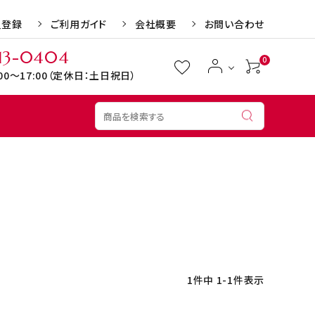
員登録
ご利用ガイド
会社概要
お問い合わせ
13-0404
0
:00～17:00（定休日：土日祝日）
リン
1,000円～1,499円
お歳暮
1,500円～1,999円
お年賀
4,000円～
お誕生日
送料無料・送料込
結婚記念日
母の日
敬老の日
エル・マドロン
ちぼりチボン
1
件中
1
-
1
件表示