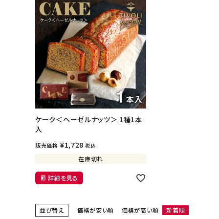
CATEGORIES
カテゴリから選ぶ
フレデリック・ブロンディール
PRICE
価格から探す
GIFT
ギフトシーンから探す
ご利用ガイド
プライバシーポリシー
ケーク＜ヘーゼルナッツ＞ 1種1本
入
特定商取引法について
¥
1,728
販売価格
税込
在庫切れ
お問い合わせ
詳細を見る
並び替え
価格が安い順
価格が高い順
新着順