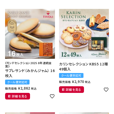
《モンドセレクション2025 8年連続金
カリンセレクション KBS5 12種
賞》
49個入
サブレサンド（みかんジャム） 16
枚入
クール便対応可
¥
2,970
販売価格
クール便対応可
税込
¥
2,862
販売価格
税込
詳細を見る
詳細を見る