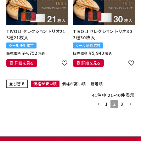
TIVOLI セレクション トリオ21
TIVOLI セレクション トリオ30
3種21枚入
3種30枚入
クール便対応可
クール便対応可
¥
4,752
¥
5,940
販売価格
販売価格
税込
税込
詳細を見る
詳細を見る
並び替え
価格が安い順
価格が高い順
新着順
41
件中
21
-
40
件表示
1
2
3