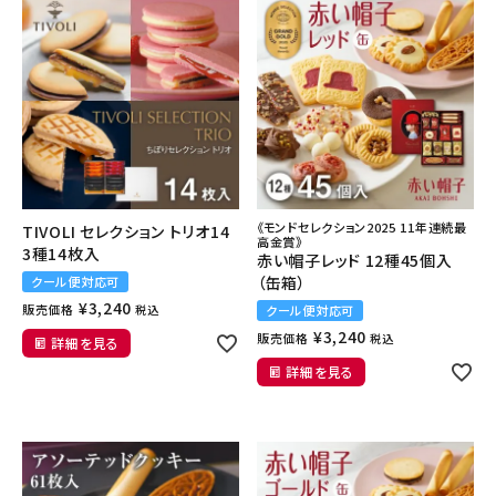
《モンドセレクション2025 11年連続最
TIVOLI セレクション トリオ14
高金賞》
3種14枚入
赤い帽子レッド 12種45個入
（缶箱）
クール便対応可
¥
3,240
販売価格
税込
クール便対応可
¥
3,240
販売価格
税込
詳細を見る
詳細を見る