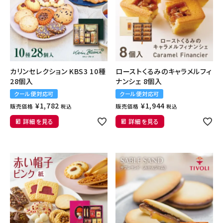
カリンセレクション KBS3 10種
ローストくるみのキャラメルフィ
28個入
ナンシェ 8個入
クール便対応可
クール便対応可
¥
1,782
¥
1,944
販売価格
販売価格
税込
税込
詳細を見る
詳細を見る