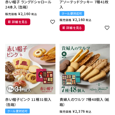
赤い帽子 ラングドシャロール
アソーテッドクッキー 7種41枚
24本入（缶箱）
入
¥
2,160
クール便対応可
販売価格
税込
¥
2,160
販売価格
税込
詳細を見る
詳細を見る
赤い帽子ピンク 11種31個入
貴婦人のワルツ 7種48個入（紙
（缶箱）
箱）
¥
2,376
クール便対応可
販売価格
税込