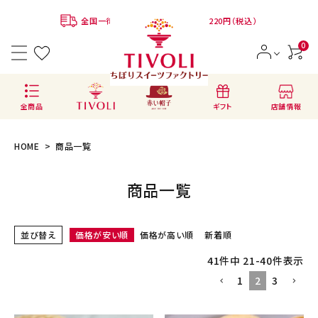
全国一律780円 ※クール便代：別途220円（税込）
0
店舗情報
全商品
ギフト
HOME
商品一覧
商品一覧
ACCOUNT MENU
ようこそ ゲスト 様
並び替え
価格が安い順
価格が高い順
新着順
41
件中
21
-
40
件表示
会員登録
ログイン
1
2
3
BRANDS
ブランドから選ぶ