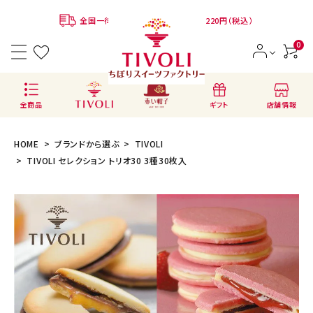
全国一律780円 ※クール便代：別途220円（税込）
0
店舗情報
全商品
ギフト
HOME
ブランドから選ぶ
TIVOLI
TIVOLI セレクション トリオ30 3種30枚入
ACCOUNT MENU
ようこそ ゲスト 様
会員登録
ログイン
BRANDS
ブランドから選ぶ