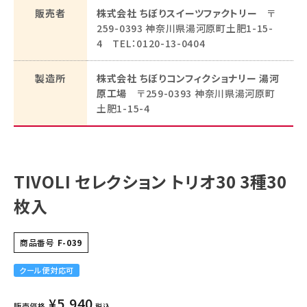
須)
販売者
株式会社 ちぼりスイーツファクトリー
〒
259-0393 神奈川県湯河原町土肥1-15-
包装（包装済）
4 TEL：0120-13-0404
(必
須)
製造所
株式会社 ちぼりコンフィクショナリー 湯河
原工場
〒259-0393 神奈川県湯河原町
のし（無料 ※内のし不可）
(必
土肥1-15-4
須)
表書き（のし上 ※必要な場合は内容を記入）
TIVOLI セレクション トリオ30 3種30
枚入
名入れ（のし下 ※必要な場合は内容を記入）
商品番号
F-039
メッセージカード（無料）
クール便対応可
(必
須)
¥
5,940
販売価格
税込