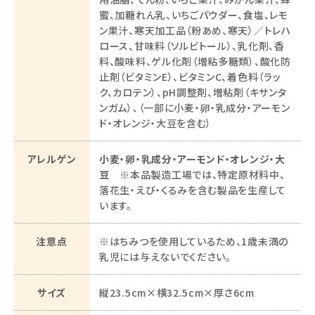
蜜、加糖れん乳、いちごパウダー、食塩、レモ
ン果汁、寒天加工品（粉あめ、寒天）／トレハ
ロース、甘味料（ソルビトール）、乳化剤、香
料、酸味料、ゲル化剤（増粘多糖類）、酸化防
止剤（ビタミンE）、ビタミンC、着色料（ラッ
ク、カロテン）、pH調整剤、増粘剤（キサンタ
ンガム）、（一部に小麦・卵・乳成分・アーモン
ド・オレンジ・大豆を含む）
アレルゲン
小麦・卵・乳成分・アーモンド・オレンジ・大
豆
※本品製造工場では、特定原材料中、
落花生・えび・くるみを含む製品を生産して
います。
close
配送便
注意点
※はちみつを使用しているため、1歳未満の
(必
乳児には与えないでください。
須)
サイズ
縦23.5cm×横32.5cm×厚さ6cm
手提げ袋（無料）
(必