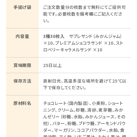
手提げ袋
ご注文数量分の枚数まで無料にてご提供可
能です。必要枚数を備考欄にご記入くださ
い。
内容量
3種30枚入
サブレサンド（みかんジャム）
×10、プレミアムショコラサンド ×10、スト
ロベリーキャラメルサンド ×10
賞味期限
25日以上
保存方法
直射日光、高温多湿な場所を避けて25℃以
下で保存してください。
原材料名
チョコレート（国内製造）、小麦粉、ショート
ニング、クリーム、砂糖、液卵、麦芽糖、みか
んゼリー（砂糖、水飴、みかんジュース、その
他）、バター、粉糖、ブドウ糖、アーモンドパウ
ダー、マーガリン、ココアパウダー、水飴、食
用油脂、でん粉、いちご果汁、みかん果汁、蜂