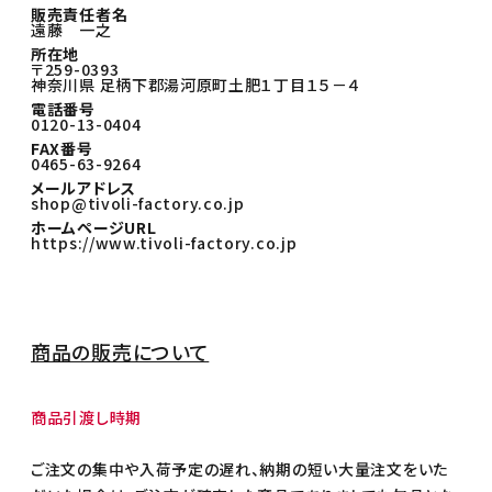
販売責任者名
CATEGORIES
遠藤 一之
カテゴリから選ぶ
所在地
〒259-0393
PRICE
神奈川県 足柄下郡湯河原町土肥１丁目１５－４
価格から探す
電話番号
0120-13-0404
GIFT
ギフトシーンから探す
FAX番号
0465-63-9264
メールアドレス
ご利用ガイド
shop@tivoli-factory.co.jp
ホームページURL
https://www.tivoli-factory.co.jp
プライバシーポリシー
特定商取引法について
商品の販売について
お問い合わせ
商品引渡し時期
ご注文の集中や入荷予定の遅れ、納期の短い大量注文をいた