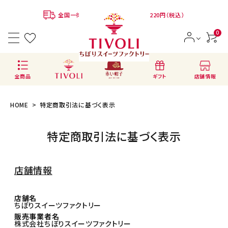
全国一律780円 ※クール便代：別途220円（税込）
0
店舗情報
全商品
ギフト
HOME
特定商取引法に基づく表示
特定商取引法に基づく表示
ACCOUNT MENU
ようこそ ゲスト 様
店舗情報
会員登録
ログイン
店舗名
ちぼりスイーツファクトリー
BRANDS
販売事業者名
ブランドから選ぶ
株式会社ちぼりスイーツファクトリー