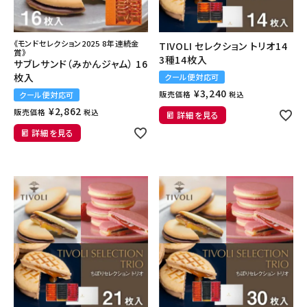
《モンドセレクション2025 8年連続金
TIVOLI セレクション トリオ14
賞》
3種14枚入
サブレサンド（みかんジャム） 16
枚入
クール便対応可
¥
3,240
販売価格
クール便対応可
税込
¥
2,862
販売価格
税込
詳細を見る
詳細を見る