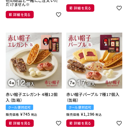
他の商品と一緒にご注文いた
だけません※
詳細を見る
詳細を見る
赤い帽子エレガント 4種12個
赤い帽子パープル 7種17個入
入（缶箱）
（缶箱）
クール便対応可
クール便対応可
¥
745
¥
1,296
販売価格
販売価格
税込
税込
詳細を見る
詳細を見る