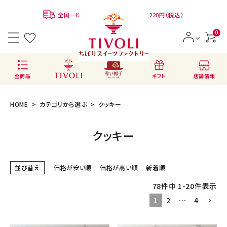
全国一律780円 ※クール便代：別途220円（税込）
0
店舗情報
全商品
ギフト
HOME
カテゴリから選ぶ
クッキー
クッキー
ACCOUNT MENU
ようこそ ゲスト 様
並び替え
価格が安い順
価格が高い順
新着順
78
件中
1
-
20
件表示
会員登録
ログイン
1
2
…
4
BRANDS
ブランドから選ぶ