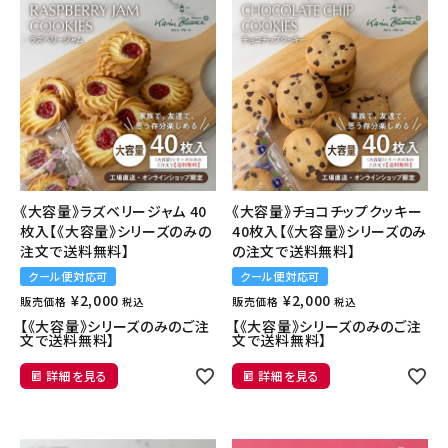
CATEGORIES
カテゴリから選ぶ
PRICE
価格から探す
GIFT
ギフトシーンから探す
ご利用ガイド
《大容量》ラズベリージャム 40
《大容量》チョコチップクッキー
プライバシーポリシー
枚入【《大容量》シリーズのみの
40枚入【《大容量》シリーズのみ
注文で送料無料】
の注文で送料無料】
クール便対応可
クール便対応可
特定商取引法について
¥
2,000
¥
2,000
販売価格
販売価格
税込
税込
【《大容量》シリーズのみのご注
【《大容量》シリーズのみのご注
お問い合わせ
文で送料無料】
文で送料無料】
詳細を見る
詳細を見る