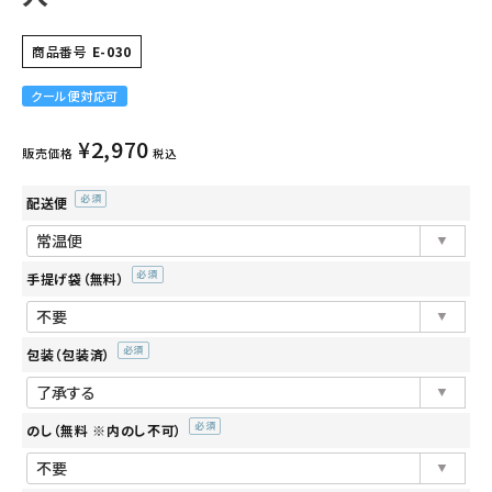
のし（無料 ※内のし不可）
商品番号
E-030
(必
須)
クール便対応可
表書き（のし上 ※必要な場合は記入）
¥
2,970
販売価格
税込
(必
須)
配送便
(必
名入れ（のし下 ※必要な場合は記入）
(必
須)
須)
手提げ袋（無料）
(必
メッセージカード（無料）
須)
(必
包装（包装済）
須)
(必
須)
のし（無料 ※内のし不可）
カートに入れる
(必
須)