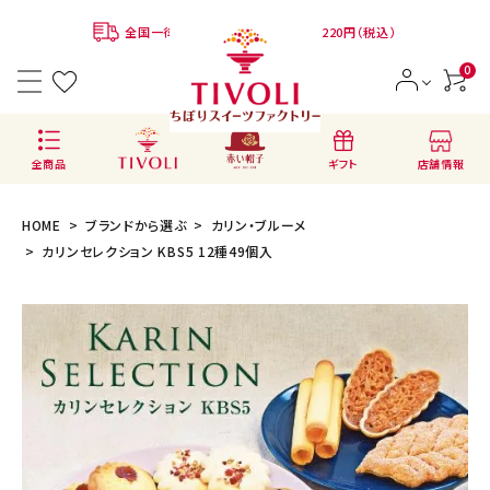
全国一律780円 ※クール便代：別途220円（税込）
0
店舗情報
全商品
ギフト
HOME
ブランドから選ぶ
カリン・ブルーメ
カリンセレクション KBS5 12種49個入
ACCOUNT MENU
ようこそ ゲスト 様
会員登録
ログイン
BRANDS
ブランドから選ぶ