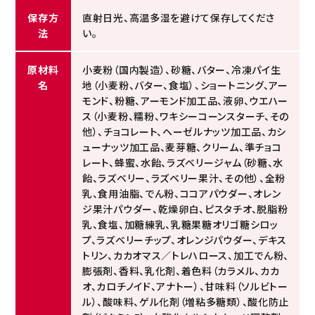
保存方
直射日光、高温多湿を避けて保存してくださ
法
い。
原材料
小麦粉（国内製造）、砂糖、バター、冷凍パイ生
名
地（小麦粉、バター、食塩）、ショートニング、アー
モンド、粉糖、アーモンド加工品、液卵、ウエハー
ス（小麦粉、糯粉、ワキシーコーンスターチ、その
他）、チョコレート、ヘーゼルナッツ加工品、カシ
ューナッツ加工品、麦芽糖、クリーム、準チョコ
レート、蜂蜜、水飴、ラズベリージャム（砂糖、水
飴、ラズベリー、ラズベリー果汁、その他）、全粉
乳、食用油脂、でん粉、ココアパウダー、オレン
ジ果汁パウダー、乾燥卵白、ピスタチオ、脱脂粉
乳、食塩、加糖練乳、乳糖果糖オリゴ糖シロッ
プ、ラズベリーチップ、オレンジパウダー、デキス
トリン、カカオマス／トレハロース、加工でん粉、
膨張剤、香料、乳化剤、着色料（カラメル、カカ
オ、カロチノイド、アナトー）、甘味料（ソルビトー
ル）、酸味料、ゲル化剤（増粘多糖類）、酸化防止