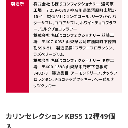
製造所
株式会社 ちぼりコンフィクショナリー 湯河原
工場
〒259-0393 神奈川県湯河原町土肥1-
15-4 製造品目：ラングロール、リーフパイ、バ
ターサブレ、ココアサブレ、ホワイトチョコフラワ
ー、ミルクチョコフラワー
株式会社 ちぼりコンフェクショナリー 韮崎工
場
〒407-0033 山梨県韮崎市龍岡町下條南
割596-51 製造品目：フラワーフロランタン、
ラズベリージャム
close
株式会社 ちぼりコンフェクショナリー 甲府工
場
〒400-1598 山梨県甲府市下曽根町
配送便
3402-3 製造品目：アーモンドリーフ、ナッツフ
(必
ロランタン、チョコチップクッキー、ヘーゼルナ
須)
ッツクッキー
手提げ袋（無料）
(必
須)
カリンセレクション KBS5 12種49個
包装（包装済）
(必
入
須)