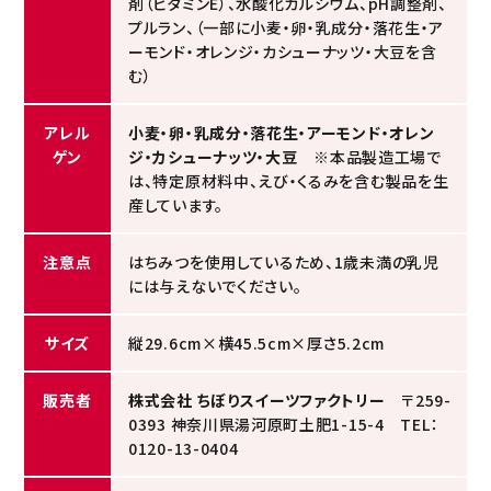
剤（ビタミンE）、水酸化カルシウム、pH調整剤、
プルラン、（一部に小麦・卵・乳成分・落花生・ア
ーモンド・オレンジ・カシューナッツ・大豆を含
む）
アレル
小麦・卵・乳成分・落花生・アーモンド・オレン
ゲン
ジ・カシューナッツ・大豆
※本品製造工場で
は、特定原材料中、えび・くるみを含む製品を生
産しています。
注意点
はちみつを使用しているため、1歳未満の乳児
には与えないでください。
サイズ
縦29.6cm×横45.5cm×厚さ5.2cm
販売者
株式会社 ちぼりスイーツファクトリー
〒259-
0393 神奈川県湯河原町土肥1-15-4 TEL：
0120-13-0404