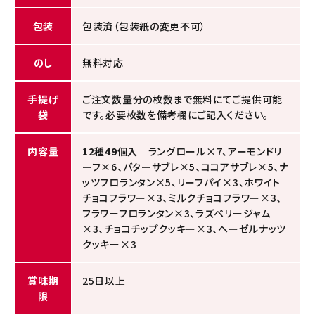
包装
包装済（包装紙の変更不可）
のし
無料対応
手提げ
ご注文数量分の枚数まで無料にてご提供可能
袋
です。必要枚数を備考欄にご記入ください。
内容量
12種49個入
ラングロール×7、アーモンドリ
ーフ×6、バターサブレ×5、ココアサブレ×5、ナ
ッツフロランタン×5、リーフパイ×3、ホワイト
チョコフラワー×3、ミルクチョコフラワー×3、
フラワーフロランタン×3、ラズベリージャム
×3、チョコチップクッキー×3、ヘーゼルナッツ
クッキー×3
賞味期
25日以上
限