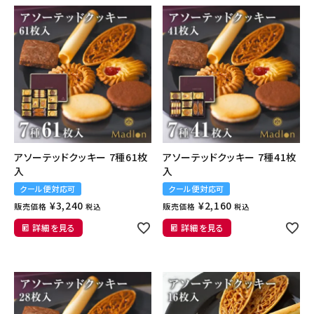
CATEGORIES
カテゴリから選ぶ
PRICE
価格から探す
GIFT
ギフトシーンから探す
ご利用ガイド
アソーテッドクッキー 7種61枚
アソーテッドクッキー 7種41枚
プライバシーポリシー
入
入
クール便対応可
クール便対応可
特定商取引法について
¥
3,240
¥
2,160
販売価格
販売価格
税込
税込
詳細を見る
詳細を見る
お問い合わせ