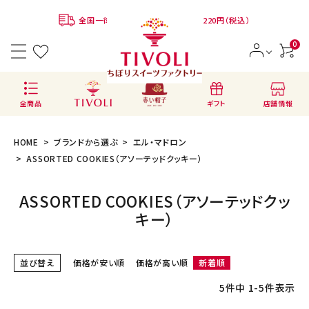
全国一律780円 ※クール便代：別途220円（税込）
0
店舗情報
全商品
ギフト
HOME
ブランドから選ぶ
エル・マドロン
ASSORTED COOKIES（アソーテッドクッキー）
ASSORTED COOKIES（アソーテッドクッ
ACCOUNT MENU
キー）
ようこそ ゲスト 様
会員登録
ログイン
並び替え
価格が安い順
価格が高い順
新着順
5
件中
1
-
5
件表示
BRANDS
ブランドから選ぶ