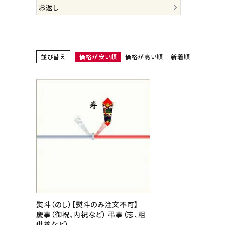
お返し
CATEGORIES
カテゴリから選ぶ
フレデリック・ブロンディール
PRICE
価格から探す
並び替え
価格が安い順
価格が高い順
新着順
GIFT
ギフトシーンから探す
ご利用ガイド
プライバシーポリシー
特定商取引法について
お問い合わせ
熨斗（のし）【熨斗のみ注文不可】｜
慶事（御祝、内祝など） 弔事（志、粗
供養など）