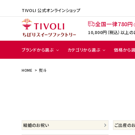
TIVOLI 公式オンラインショップ
全国一律780円
10,800円（税込）以
ブランドから選ぶ
カテゴリから選ぶ
価格から
HOME
熨斗
クッキ
～49
ー
2,00
ACCOUNT MENU
ようこそ ゲスト 様
TIVOLI
TIVOLI Roastery
会員登録
ログイン
結婚のお祝い
ご出産の
BRANDS
ブランドから選ぶ