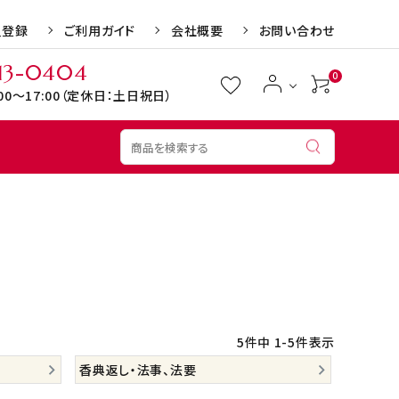
員登録
ご利用ガイド
会社概要
お問い合わせ
13-0404
0
:00～17:00（定休日：土日祝日）
リン
1,000円～1,499円
お歳暮
1,500円～1,999円
お年賀
4,000円～
お誕生日
送料無料・送料込
結婚記念日
母の日
敬老の日
エル・マドロン
ちぼりチボン
5
件中
1
-
5
件表示
香典返し・法事、法要