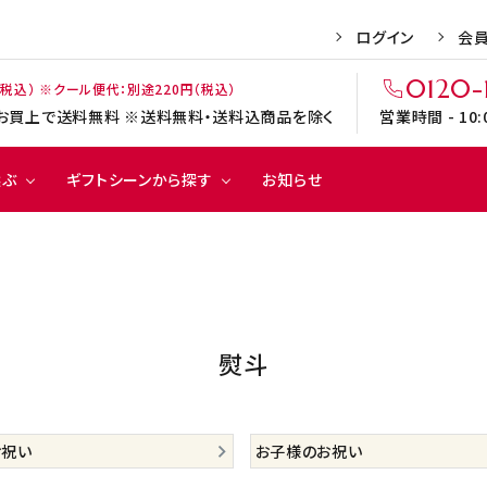
ログイン
会
0120-
（税込） ※クール便代：別途220円（税込）
上のお買上で送料無料 ※送料無料・送料込商品を除く
営業時間 - 10
選ぶ
ギフトシーンから探す
お知らせ
焼き
ゼリ
チョコ
ド
9円
季節のご挨拶
500円～999円
お中元
菓子
ー
レート
ク
0円～2,999円
記念日の贈り物
3,000円～3,999円
バレンタイン
熨斗
出産のお祝い
父の日
赤い帽子
カリン・ブルーメ
引菓子
弔事菓子
お祝い
お子様のお祝い