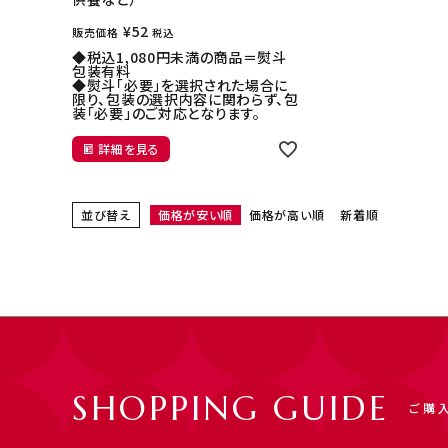
¥
52
販売価格
税込
◆税込1,080円未満の商品＝熨斗
包装
有料
◆熨斗「必要」を選択された場合に
限り、包装の選択内容に関わらず、包
装「必要」のご対応となります。
詳細を見る
並び替え
価格が安い順
価格が高い順
新着順
SHOPPING GUIDE
ご購