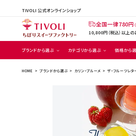
TIVOLI 公式オンラインショップ
全国一律780円
10,800円（税込）以
ブランドから選ぶ
カテゴリから選ぶ
価格から
HOME
ブランドから選ぶ
カリン・ブルーメ
ザ・フルーツレタ
クッキ
～49
ー
2,00
ACCOUNT MENU
ようこそ ゲスト 様
TIVOLI
TIVOLI Roastery
会員登録
ログイン
BRANDS
ブランドから選ぶ