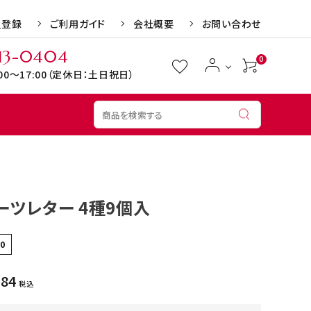
員登録
ご利用ガイド
会社概要
お問い合わせ
13-0404
0
:00～17:00（定休日：土日祝日）
リン
1,000円～1,499円
お歳暮
1,500円～1,999円
お年賀
ーツレター 4種9個入
4,000円～
お誕生日
送料無料・送料込
結婚記念日
母の日
敬老の日
90
エル・マドロン
ちぼりチボン
484
税込