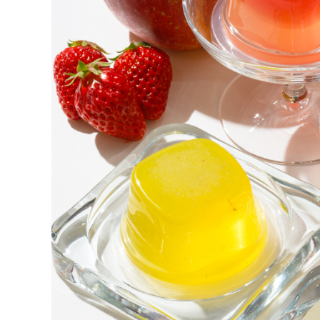
配送便
(
須
手提げ袋（
包装（包装済
のし（無料 