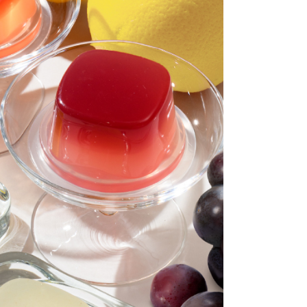
必
)
無料）
(必
須)
）
(必
須)
※内のし不可）
(必