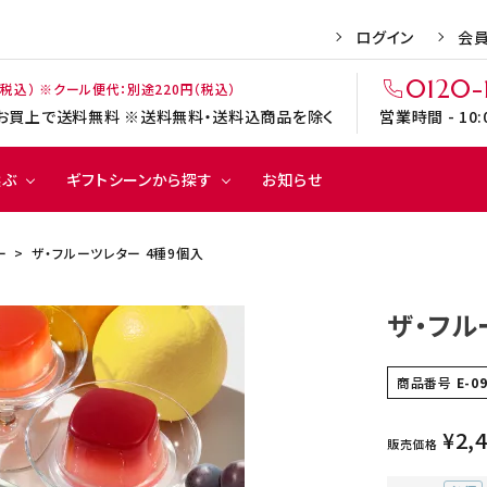
ログイン
会
0120-
（税込） ※クール便代：別途220円（税込）
上のお買上で送料無料 ※送料無料・送料込商品を除く
営業時間 - 10
選ぶ
ギフトシーンから探す
お知らせ
ー
ザ・フルーツレター 4種9個入
焼き
ゼリ
チョコ
ド
9円
季節のご挨拶
500円～999円
お中元
菓子
ー
レート
ク
ザ・フル
0円～2,999円
記念日の贈り物
3,000円～3,999円
バレンタイン
出産のお祝い
父の日
商品番号
E-0
赤い帽子
カリン・ブルーメ
引菓子
弔事菓子
¥
2,
販売価格