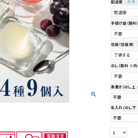
配送便
(必
須)
手提げ袋（無料
包装（包装済）
のし（無料 ※内
表書き（のし上
名入れ（のし下