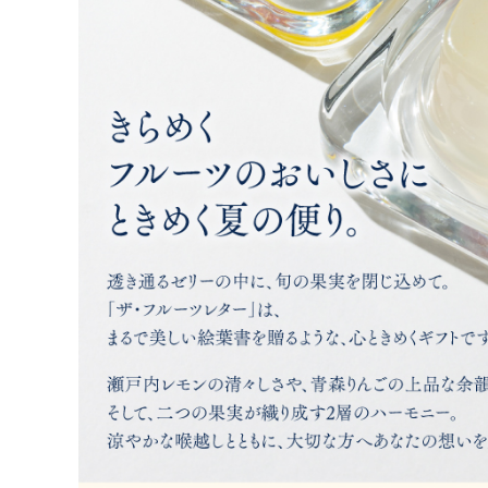
表書き（の
名入れ（の